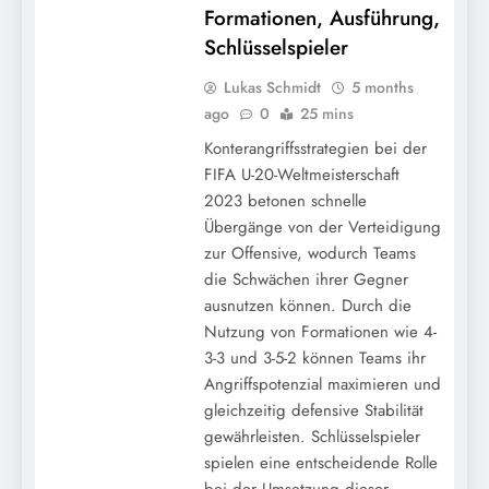
Formationen, Ausführung,
Schlüsselspieler
Lukas Schmidt
5 months
ago
0
25 mins
Konterangriffsstrategien bei der
FIFA U-20-Weltmeisterschaft
2023 betonen schnelle
Übergänge von der Verteidigung
zur Offensive, wodurch Teams
die Schwächen ihrer Gegner
ausnutzen können. Durch die
Nutzung von Formationen wie 4-
3-3 und 3-5-2 können Teams ihr
Angriffspotenzial maximieren und
gleichzeitig defensive Stabilität
gewährleisten. Schlüsselspieler
spielen eine entscheidende Rolle
bei der Umsetzung dieser