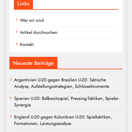
Links
Wer wir sind
Artikel durchsuchen
Kontakt
Neueste Beiträge
Argentinien U-20 gegen Brasilien U-20: Taktische
Analyse, Aufstellungsstrategien, Schlüsselmomente
Spanien U-20: Ballbesitzspiel, Pressing-Taktiken, Spieler-
Synergie
England U-20 gegen Kolumbien U-20: Spieltaktiken,
Formationen, Leistungsanalyse