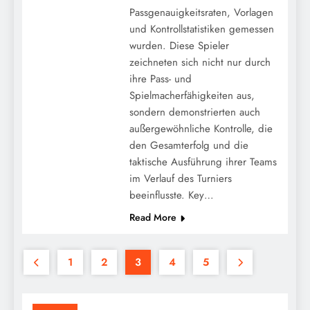
Passgenauigkeitsraten, Vorlagen
und Kontrollstatistiken gemessen
wurden. Diese Spieler
zeichneten sich nicht nur durch
ihre Pass- und
Spielmacherfähigkeiten aus,
sondern demonstrierten auch
außergewöhnliche Kontrolle, die
den Gesamterfolg und die
taktische Ausführung ihrer Teams
im Verlauf des Turniers
beeinflusste. Key…
Read More
1
2
3
4
5