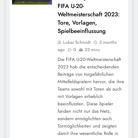
FIFA U-20-
Weltmeisterschaft 2023:
Tore, Vorlagen,
Spielbeeinflussung
Lukas Schmidt
5 months
ago
0
23 mins
Die FIFA U-20-Weltmeisterschaft
2023 hob die entscheidenden
Beiträge von torgefährlichen
Mittelfeldspielern hervor, die ihre
Teams sowohl mit Toren als auch
mit Vorlagen erheblich
beeinflussten. Diese Spieler
fanden nicht nur das Netz,
sondern ermöglichten auch
Tormöglichkeiten und zeigten
damit ihre wesentliche Rolle in