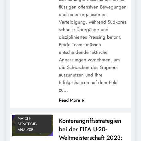
flüssigen offensiven Bewegungen
und einer organisierten
Verteidigung, während Südkorea
schnelle Übergänge und
diszipliniertes Pressing betont.
Beide Teams müssen
entscheidende taktische
Anpassungen vornehmen, um
die Schwächen des Gegners
auszunutzen und ihre
Erfolgschancen auf dem Feld
zu…
Read More
MATCH-
Konterangriffsstrategien
STRATEGIE-
bei der FIFA U-20-
ANALYSE
Weltmeisterschaft 2023: