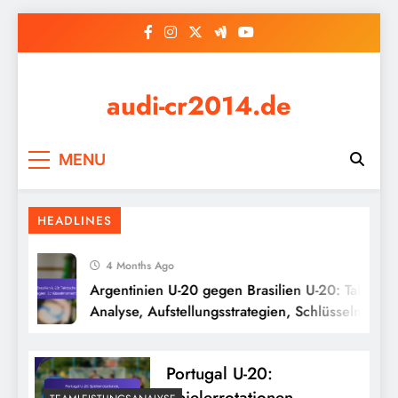
Skip
to
content
audi-cr2014.de
MENU
HEADLINES
4 Months Ago
Argentinien U-20 gegen Brasilien U-20: Taktische
Analyse, Aufstellungsstrategien, Schlüsselmoment
Portugal U-20:
Spielerrotationen,