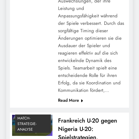
Auswechslungen, der ihre
Leistung und
Anpassungsfähigkeit während
der Spiele verbessert. Durch das
sorgfältige Timing dieser
Änderungen optimieren sie die
Ausdauer der Spieler und
reagieren effektiv auf die sich
entwickelnde Dynamik des
Spiels. Teamarbeit spielt eine
entscheidende Rolle für ihren
Erfolg, da sie Koordination und
Kommunikation fördert,…
Read More
MATCH-
Frankreich U-20 gegen
STRATEGIE-
Nigeria U-20:
ANALYSE
Spielstrategien,