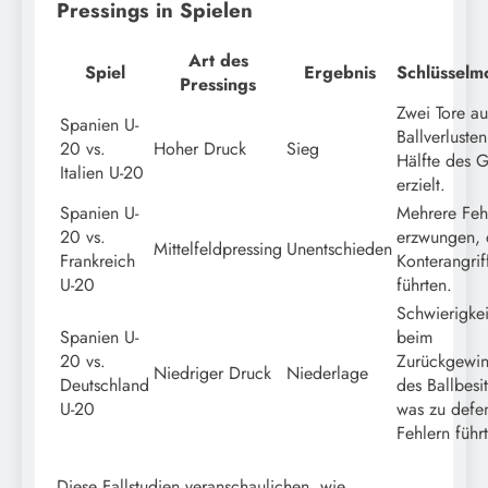
Pressings in Spielen
Art des
Spiel
Ergebnis
Schlüsselm
Pressings
Zwei Tore au
Spanien U-
Ballverlusten
20 vs.
Hoher Druck
Sieg
Hälfte des 
Italien U-20
erzielt.
Spanien U-
Mehrere Feh
20 vs.
erzwungen, 
Mittelfeldpressing
Unentschieden
Frankreich
Konterangrif
U-20
führten.
Schwierigkei
Spanien U-
beim
20 vs.
Zurückgewi
Niedriger Druck
Niederlage
Deutschland
des Ballbesi
U-20
was zu defe
Fehlern führt
Diese Fallstudien veranschaulichen, wie