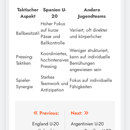
Taktischer
Spanien U-
Andere
Aspekt
20
Jugendteams
Hoher Fokus
auf kurze
Variiert; oft direkter
Ballbesitzstil
Pässe und
und körperlicher
Ballkontrolle
Weniger strukturiert,
Koordiniertes,
Pressing-
kann auf individuelle
hochintensives
Taktiken
Bemühungen
Pressing
angewiesen sein
Starkes
Spieler-
Fokus auf individuelle
Teamwork und
Synergie
Fähigkeiten
Antizipation
Post
Previous:
Next:
navigation
England U-20
Argentinien U-20