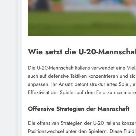
Wie setzt die U-20-Mannschaft
Die U-20-Mannschaft Italiens verwendet eine Vielz
auch auf defensive Taktiken konzentrieren und si
anpassen. Ihr Ansatz betont strukturiertes Spiel, e
Effektivität der Spieler auf dem Feld zu maximiere
Offensive Strategien der Mannschaft
Die offensiven Strategien der U-20 Italiens konz
Positionswechsel unter den Spielern. Diese Fluid