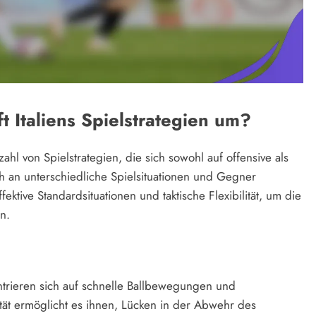
 Italiens Spielstrategien um?
ahl von Spielstrategien, die sich sowohl auf offensive als
ch an unterschiedliche Spielsituationen und Gegner
ffektive Standardsituationen und taktische Flexibilität, um die
n.
entrieren sich auf schnelle Ballbewegungen und
ität ermöglicht es ihnen, Lücken in der Abwehr des