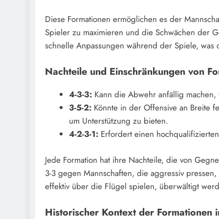
Diese Formationen ermöglichen es der Mannschaft,
Spieler zu maximieren und die Schwächen der Gegn
schnelle Anpassungen während der Spiele, was d
Nachteile und Einschränkungen von Fo
4-3-3:
Kann die Abwehr anfällig machen, w
3-5-2:
Könnte in der Offensive an Breite f
um Unterstützung zu bieten.
4-2-3-1:
Erfordert einen hochqualifizierten 
Jede Formation hat ihre Nachteile, die von Gegn
3-3 gegen Mannschaften, die aggressiv pressen,
effektiv über die Flügel spielen, überwältigt wer
Historischer Kontext der Formationen i