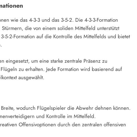
mationen
ionen wie das 4-3-3 und das 3-5-2. Die 4-3-3-Formation
i Stürmern, die von einem soliden Mittelfeld unterstützt
-5-2-Formation auf die Kontrolle des Mittelfelds und bietet
.
n eingesetzt, um eine starke zentrale Präsenz zu
Flügeln zu erhalten. Jede Formation wird basierend auf
lkontext ausgewählt.
e Breite, wodurch Flügelspieler die Abwehr dehnen können.
Innenverteidigern und Kontrolle im Mittelfeld.
 kreativen Offensivoptionen durch den zentralen offensiven