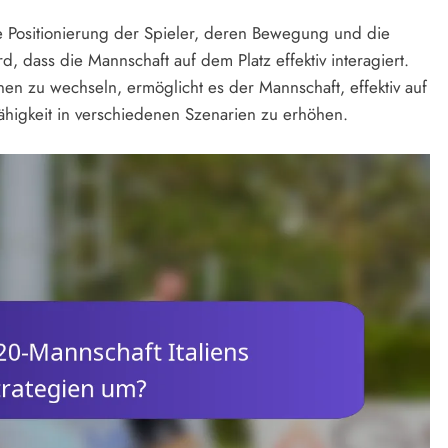
e Positionierung der Spieler, deren Bewegung und die
, dass die Mannschaft auf dem Platz effektiv interagiert.
nen zu wechseln, ermöglicht es der Mannschaft, effektiv auf
higkeit in verschiedenen Szenarien zu erhöhen.