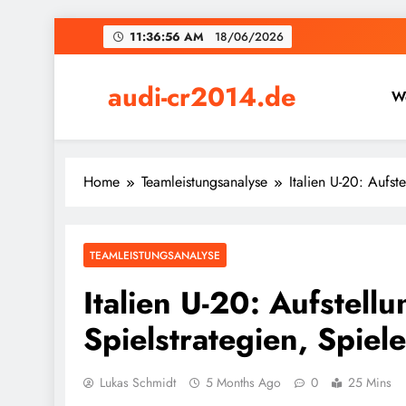
Skip
11:36:57 AM
18/06/2026
to
content
audi-cr2014.de
We
Home
Teamleistungsanalyse
Italien U-20: Aufst
TEAMLEISTUNGSANALYSE
Italien U-20: Aufstellu
Spielstrategien, Spiel
Lukas Schmidt
5 Months Ago
0
25 Mins