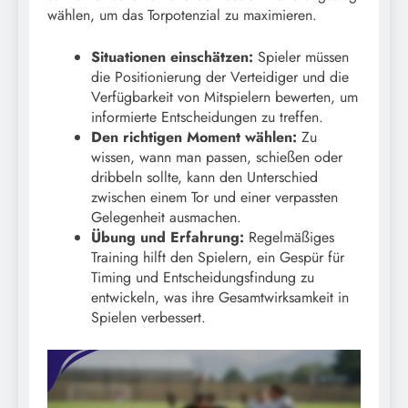
wählen, um das Torpotenzial zu maximieren.
Situationen einschätzen:
Spieler müssen
die Positionierung der Verteidiger und die
Verfügbarkeit von Mitspielern bewerten, um
informierte Entscheidungen zu treffen.
Den richtigen Moment wählen:
Zu
wissen, wann man passen, schießen oder
dribbeln sollte, kann den Unterschied
zwischen einem Tor und einer verpassten
Gelegenheit ausmachen.
Übung und Erfahrung:
Regelmäßiges
Training hilft den Spielern, ein Gespür für
Timing und Entscheidungsfindung zu
entwickeln, was ihre Gesamtwirksamkeit in
Spielen verbessert.