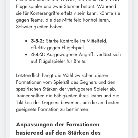
Flügelspieler und zwei Stürmer betont. Während
sie für Konterangriffe effektiv sein kann, könnte sie
gegen Teams, die das Mittelfeld kontrollieren,
Schwierigkeiten haben.
3-5-2:
Starke Kontrolle im Mittelfeld,
effektiv gegen Flügelspiel.
4-4-2:
Ausgewogener Angriff, verlässt sich
auf Flügelspieler für Breite.
Letztendlich hängt die Wahl zwischen diesen
Formationen vom Spielstil des Gegners und den
spezifischen Stärken der verfügbaren Spieler ab.
Trainer sollten die Fähigkeiten ihres Teams und die
Taktiken des Gegners bewerten, um die am besten
geeignete Formation zu bestimmen.
Anpassungen der Formationen
basierend auf den Stärken des