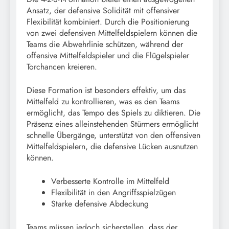
Ansatz, der defensive Solidität mit offensiver
Flexibilität kombiniert. Durch die Positionierung
von zwei defensiven Mittelfeldspielern können die
Teams die Abwehrlinie schützen, während der
offensive Mittelfeldspieler und die Flügelspieler
Torchancen kreieren.
Diese Formation ist besonders effektiv, um das
Mittelfeld zu kontrollieren, was es den Teams
ermöglicht, das Tempo des Spiels zu diktieren. Die
Präsenz eines alleinstehenden Stürmers ermöglicht
schnelle Übergänge, unterstützt von den offensiven
Mittelfeldspielern, die defensive Lücken ausnutzen
können.
Verbesserte Kontrolle im Mittelfeld
Flexibilität in den Angriffsspielzügen
Starke defensive Abdeckung
Teams müssen jedoch sicherstellen, dass der