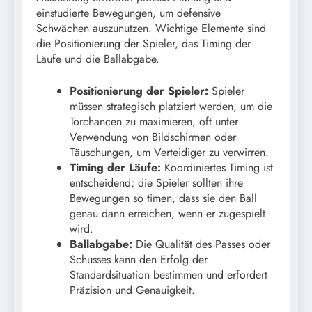
einstudierte Bewegungen, um defensive
Schwächen auszunutzen. Wichtige Elemente sind
die Positionierung der Spieler, das Timing der
Läufe und die Ballabgabe.
Positionierung der Spieler:
Spieler
müssen strategisch platziert werden, um die
Torchancen zu maximieren, oft unter
Verwendung von Bildschirmen oder
Täuschungen, um Verteidiger zu verwirren.
Timing der Läufe:
Koordiniertes Timing ist
entscheidend; die Spieler sollten ihre
Bewegungen so timen, dass sie den Ball
genau dann erreichen, wenn er zugespielt
wird.
Ballabgabe:
Die Qualität des Passes oder
Schusses kann den Erfolg der
Standardsituation bestimmen und erfordert
Präzision und Genauigkeit.