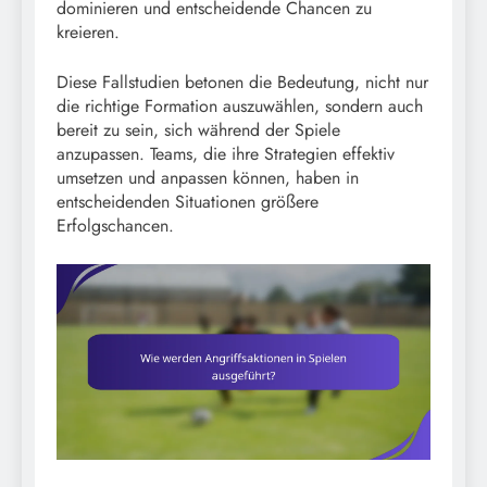
dominieren und entscheidende Chancen zu
kreieren.
Diese Fallstudien betonen die Bedeutung, nicht nur
die richtige Formation auszuwählen, sondern auch
bereit zu sein, sich während der Spiele
anzupassen. Teams, die ihre Strategien effektiv
umsetzen und anpassen können, haben in
entscheidenden Situationen größere
Erfolgschancen.