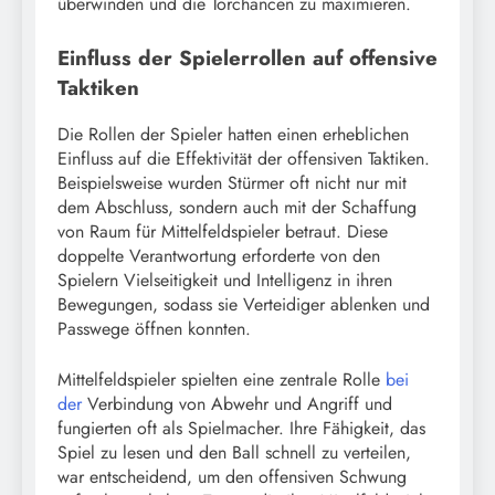
überwinden und die Torchancen zu maximieren.
Einfluss der Spielerrollen auf offensive
Taktiken
Die Rollen der Spieler hatten einen erheblichen
Einfluss auf die Effektivität der offensiven Taktiken.
Beispielsweise wurden Stürmer oft nicht nur mit
dem Abschluss, sondern auch mit der Schaffung
von Raum für Mittelfeldspieler betraut. Diese
doppelte Verantwortung erforderte von den
Spielern Vielseitigkeit und Intelligenz in ihren
Bewegungen, sodass sie Verteidiger ablenken und
Passwege öffnen konnten.
Mittelfeldspieler spielten eine zentrale Rolle
bei
der
Verbindung von Abwehr und Angriff und
fungierten oft als Spielmacher. Ihre Fähigkeit, das
Spiel zu lesen und den Ball schnell zu verteilen,
war entscheidend, um den offensiven Schwung