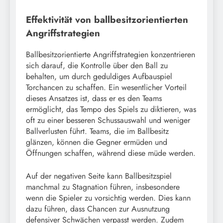
Effektivität von ballbesitzorientierten
Angriffstrategien
Ballbesitzorientierte Angriffstrategien konzentrieren
sich darauf, die Kontrolle über den Ball zu
behalten, um durch geduldiges Aufbauspiel
Torchancen zu schaffen. Ein wesentlicher Vorteil
dieses Ansatzes ist, dass er es den Teams
ermöglicht, das Tempo des Spiels zu diktieren, was
oft zu einer besseren Schussauswahl und weniger
Ballverlusten führt. Teams, die im Ballbesitz
glänzen, können die Gegner ermüden und
Öffnungen schaffen, während diese müde werden.
Auf der negativen Seite kann Ballbesitzspiel
manchmal zu Stagnation führen, insbesondere
wenn die Spieler zu vorsichtig werden. Dies kann
dazu führen, dass Chancen zur Ausnutzung
defensiver Schwächen verpasst werden. Zudem