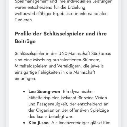
Spielmanagement und ihre individuellen Leistungen
waren entscheidend für die Erzielung
wettbewerbsfähiger Ergebnisse in internationalen
Turnieren.
Profile der Schlüsselspieler und ihre
Beiträge
Schlüsselspieler in der U-20-Mannschaft Südkoreas
sind eine Mischung aus talentierten Stürmern,
Mittelfeldspielern und Verteidigern, die jeweils
einzigartige Fähigkeiten in die Mannschaft
einbringen.
Lee Seung-won
: Ein dynamischer
Mittelfeldspieler, bekannt für seine Vision
und Passgenauigkeit, der entscheidend an
der Organisation der offensiven Spielzüge
des Teams beteiligt war.
Kim Ji-soo
: Als Innenverteidiger glänzt Kim