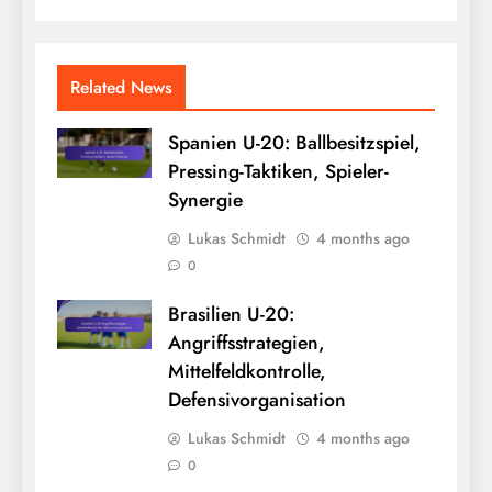
Related News
Spanien U-20: Ballbesitzspiel,
Pressing-Taktiken, Spieler-
Synergie
Lukas Schmidt
4 months ago
0
Brasilien U-20:
Angriffsstrategien,
Mittelfeldkontrolle,
Defensivorganisation
Lukas Schmidt
4 months ago
0