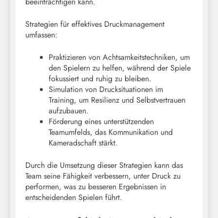
beeinträchtigen kann.
Strategien für effektives Druckmanagement
umfassen:
Praktizieren von Achtsamkeitstechniken, um
den Spielern zu helfen, während der Spiele
fokussiert und ruhig zu bleiben.
Simulation von Drucksituationen im
Training, um Resilienz und Selbstvertrauen
aufzubauen.
Förderung eines unterstützenden
Teamumfelds, das Kommunikation und
Kameradschaft stärkt.
Durch die Umsetzung dieser Strategien kann das
Team seine Fähigkeit verbessern, unter Druck zu
performen, was zu besseren Ergebnissen in
entscheidenden Spielen führt.