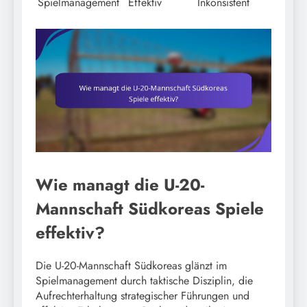
Spielmanagement
Effektiv
Inkonsistent
Wie managt die U-20-
Mannschaft Südkoreas Spiele
effektiv?
Die U-20-Mannschaft Südkoreas glänzt im
Spielmanagement durch taktische Disziplin, die
Aufrechterhaltung strategischer Führungen und