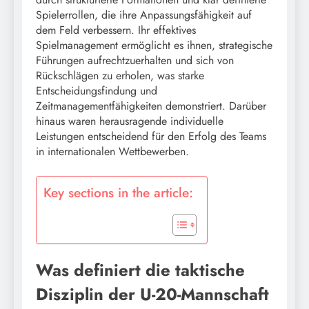
Spielerrollen, die ihre Anpassungsfähigkeit auf
dem Feld verbessern. Ihr effektives
Spielmanagement ermöglicht es ihnen, strategische
Führungen aufrechtzuerhalten und sich von
Rückschlägen zu erholen, was starke
Entscheidungsfindung und
Zeitmanagementfähigkeiten demonstriert. Darüber
hinaus waren herausragende individuelle
Leistungen entscheidend für den Erfolg des Teams
in internationalen Wettbewerben.
Key sections in the article:
Was definiert die taktische
Disziplin der U-20-Mannschaft