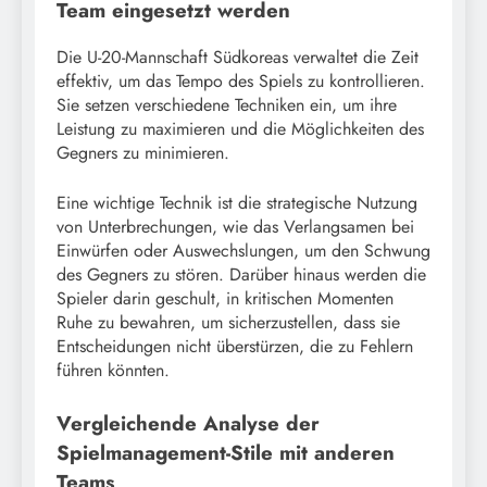
Team eingesetzt werden
Die U-20-Mannschaft Südkoreas verwaltet die Zeit
effektiv, um das Tempo des Spiels zu kontrollieren.
Sie setzen verschiedene Techniken ein, um ihre
Leistung zu maximieren und die Möglichkeiten des
Gegners zu minimieren.
Eine wichtige Technik ist die strategische Nutzung
von Unterbrechungen, wie das Verlangsamen bei
Einwürfen oder Auswechslungen, um den Schwung
des Gegners zu stören. Darüber hinaus werden die
Spieler darin geschult, in kritischen Momenten
Ruhe zu bewahren, um sicherzustellen, dass sie
Entscheidungen nicht überstürzen, die zu Fehlern
führen könnten.
Vergleichende Analyse der
Spielmanagement-Stile mit anderen
Teams