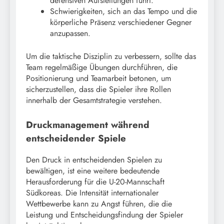
defensiven Aufstellungen führt.
Schwierigkeiten, sich an das Tempo und die
körperliche Präsenz verschiedener Gegner
anzupassen.
Um die taktische Disziplin zu verbessern, sollte das
Team regelmäßige Übungen durchführen, die
Positionierung und Teamarbeit betonen, um
sicherzustellen, dass die Spieler ihre Rollen
innerhalb der Gesamtstrategie verstehen.
Druckmanagement während
entscheidender Spiele
Den Druck in entscheidenden Spielen zu
bewältigen, ist eine weitere bedeutende
Herausforderung für die U-20-Mannschaft
Südkoreas. Die Intensität internationaler
Wettbewerbe kann zu Angst führen, die die
Leistung und Entscheidungsfindung der Spieler