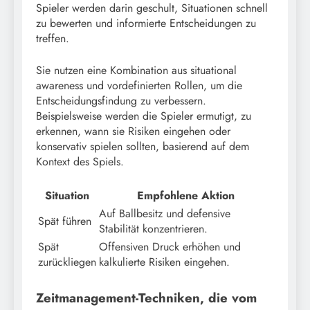
Spieler werden darin geschult, Situationen schnell
zu bewerten und informierte Entscheidungen zu
treffen.
Sie nutzen eine Kombination aus situational
awareness und vordefinierten Rollen, um die
Entscheidungsfindung zu verbessern.
Beispielsweise werden die Spieler ermutigt, zu
erkennen, wann sie Risiken eingehen oder
konservativ spielen sollten, basierend auf dem
Kontext des Spiels.
Situation
Empfohlene Aktion
Auf Ballbesitz und defensive
Spät führen
Stabilität konzentrieren.
Spät
Offensiven Druck erhöhen und
zurückliegen
kalkulierte Risiken eingehen.
Zeitmanagement-Techniken, die vom