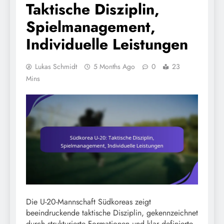
Taktische Disziplin,
Spielmanagement,
Individuelle Leistungen
Lukas Schmidt
5 Months Ago
0
23
Mins
Die U-20-Mannschaft Südkoreas zeigt
beeindruckende taktische Disziplin, gekennzeichnet
durch strukturierte Formationen und klar definierte