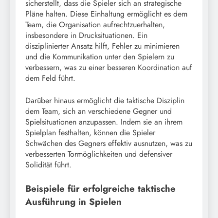
sicherstellt, dass die Spieler sich an strategische
Pläne halten. Diese Einhaltung ermöglicht es dem
Team, die Organisation aufrechtzuerhalten,
insbesondere in Drucksituationen. Ein
disziplinierter Ansatz hilft, Fehler zu minimieren
und die Kommunikation unter den Spielern zu
verbessern, was zu einer besseren Koordination auf
dem Feld führt.
Darüber hinaus ermöglicht die taktische Disziplin
dem Team, sich an verschiedene Gegner und
Spielsituationen anzupassen. Indem sie an ihrem
Spielplan festhalten, können die Spieler
Schwächen des Gegners effektiv ausnutzen, was zu
verbesserten Tormöglichkeiten und defensiver
Solidität führt.
Beispiele für erfolgreiche taktische
Ausführung in Spielen